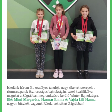
Iskolánk három 3.a osztályos tanulója nagy sikerrel szerepelt a
ritmuscsapatok őszi országos bajnokságán, ezzel kvalifikálva
magukat a Zágrábban megrendezésre kerülő Winter Bajnokságra.
Illés Mimi Margaréta, Harmat Emma és Vajda Lili Hanna
,
nagyon büszkék vagyunk Rátok, sok sikert Zágrábban!