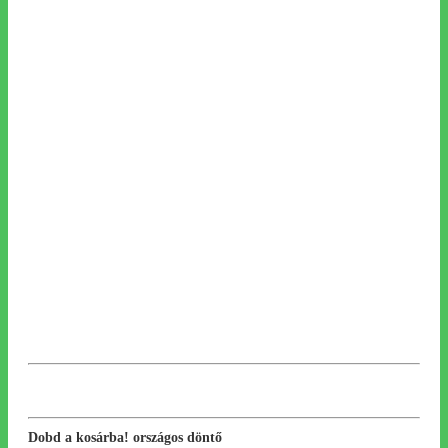
Dobd a ko
sárba! országos döntő