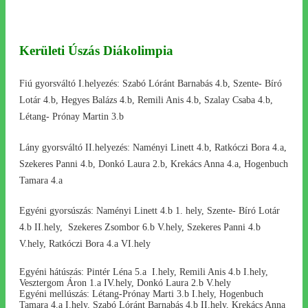
Kerületi Úszás Diákolimpia
Fiú gyorsváltó I.helyezés: Szabó Lóránt Barnabás 4.b, Szente- Bíró
Lotár 4.b, Hegyes Balázs 4.b, Remili Anis 4.b, Szalay Csaba 4.b,
Létang- Prónay Martin 3.b
Lány gyorsváltó II.helyezés: Naményi Linett 4.b, Ratkóczi Bora 4.a,
Szekeres Panni 4.b, Donkó Laura 2.b, Krekács Anna 4.a, Hogenbuch
Tamara 4.a
Egyéni gyorsúszás: Naményi Linett 4.b 1. hely, Szente- Bíró Lotár
4.b II.hely, Szekeres Zsombor 6.b V.hely, Szekeres Panni 4.b
V.hely, Ratkóczi Bora 4.a VI.hely
Egyéni hátúszás: Pintér Léna 5.a I.hely, Remili Anis 4.b I.hely,
Vesztergom Áron 1.a IV.hely, Donkó Laura 2.b V.hely
Egyéni mellúszás: Létang-Prónay Marti 3.b I.hely, Hogenbuch
Tamara 4.a I.hely, Szabó Lóránt Barnabás 4.b II.hely, Krekács Anna