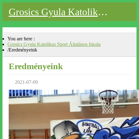
Grosics Gyula Katolikus Sport Általános Iskola
Bemutatkozás
Névadónkról
Elérhetőségek
You are here :
Fenntartónk
Grosics Gyula Katolikus Sport Általános Iskola
Alapítvány
/
Eredményeink
KRÉTA
CourseGarden
Angol nyelvfejlesztés
Eredményeink
Erasmus+
Visegrad Fund projects
Teremtésvédelem
2021-07-09
Eredményeink
Eredményeink 2024. tavaszától
Galéria
Beiskolázás 2026-2027
Nyári táboraink