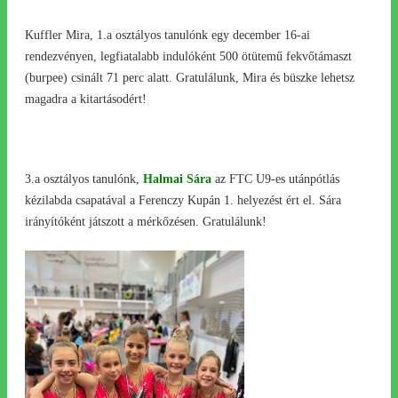
Kuffler Mira, 1.a osztályos tanulónk egy december 16-ai
rendezvényen, legfiatalabb indulóként 500 ötütemű fekvőtámaszt
(burpee) csinált 71 perc alatt. Gratulálunk, Mira és büszke lehetsz
magadra a kitartásodért!
3.a osztályos tanulónk,
Halmai Sára
az FTC U9-es utánpótlás
kézilabda csapatával a Ferenczy Kupán 1. helyezést ért el. Sára
irányítóként játszott a mérkőzésen. Gratulálunk!