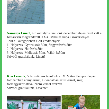
Naményi Linett,
4.b osztályos tanulónk december elején részt vett a
Kistarcsán megrendezett XXX. Mikulás kupa úszóversenyen.
“2013” kategóriában elért eredményei:
1. Helyezés: Gyorsúszás 50m, Vegyesúszás 50m
2. Helyezés: Hátúszás 50m
3. Helyezés: Mellúszás 50m, Váltó 4x50m
Szívből gratulálunk, Linett!
Kiss Levente
, 5.b osztályos tanulónk az V. Mátra Kempo Kupán
földharcban arany érmet, C viadalban ezüst érmet, míg
formagyakorlatával bronz érmet szerzett.
Szívből gratulálunk, Levente!