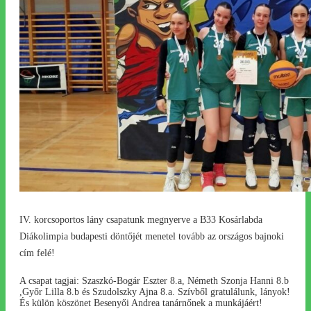
IV. korcsoportos lány csapatunk megnyerve a B33 Kosárlabda
Diákolimpia budapesti döntőjét menetel tovább az országos bajnoki
cím felé!
A csapat tagjai: Szaszkó-Bogár Eszter 8.a, Németh Szonja Hanni 8.b
,Győr Lilla 8.b és Szudolszky Ajna 8.a. Szívből gratulálunk, lányok!
És külön köszönet Besenyői Andrea tanárnőnek a munkájáért!