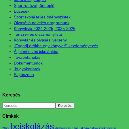
Sportruházat, ünneplő
Edzések
Sportiskolai teljesítményszintek
Olvasóvá nevelés programunk
Könyvlista 2024-2025, 2025-2026
Tanszer-és olvasmánylista
Könyvtár és olvasási verseny
“Fogadj örökbe egy könyvet!” kezdeményezés
Átjelentkezés iskolánkba
Továbbtanulás
Dokumentumok
Jó gyakorlatok
Sajtószoba
Keresés
Címkék
beiskolázás
2022
diákolimpia
futás
iskolakóstoló
jótékonyság