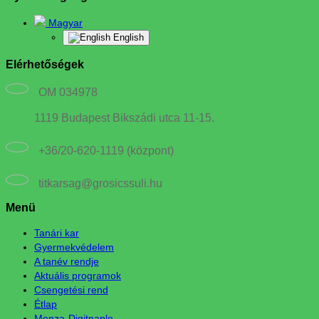
Magyar
English
Elérhetőségek
OM 034978
1119 Budapest Bikszádi utca 11-15.
+36/20-620-1119 (központ)
titkarsag@grosicssuli.hu
Menü
Tanári kar
Gyermekvédelem
A tanév rendje
Aktuális programok
Csengetési rend
Étlap
Menza-Digitnaplo