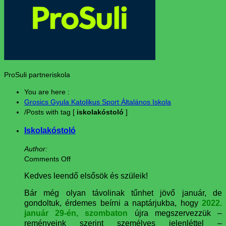
ProSuli partneriskola
You are here :
Grosics Gyula Katolikus Sport Általános Iskola
/
Posts with tag [
iskolakóstoló
]
Iskolakóstoló
Author:
Comments Off
Kedves leendő elsősök és szüleik!
Bár még olyan távolinak tűnhet jövő január, de
gondoltuk, érdemes beírni a naptárjukba, hogy
2022.
január 29-én, szombaton
újra megszervezzük –
reményeink szerint személyes jelenléttel –