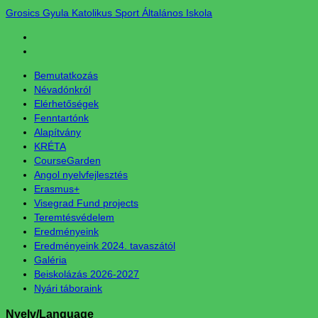
Grosics Gyula Katolikus Sport Általános Iskola
Bemutatkozás
Névadónkról
Elérhetőségek
Fenntartónk
Alapítvány
KRÉTA
CourseGarden
Angol nyelvfejlesztés
Erasmus+
Visegrad Fund projects
Teremtésvédelem
Eredményeink
Eredményeink 2024. tavaszától
Galéria
Beiskolázás 2026-2027
Nyári táboraink
Nyelv/Language