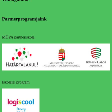
Partnerprogramjaink
MÜPA partneriskola
Iskolatej program