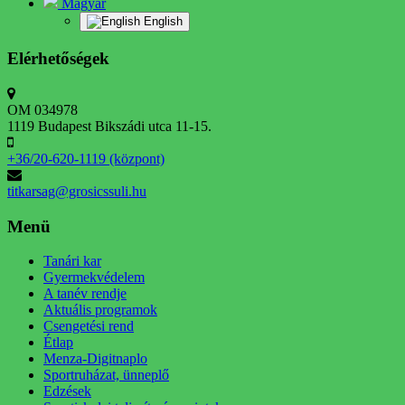
Magyar
English
Elérhetőségek
OM 034978
1119 Budapest Bikszádi utca 11-15.
+36/20-620-1119 (központ)
titkarsag@grosicssuli.hu
Menü
Tanári kar
Gyermekvédelem
A tanév rendje
Aktuális programok
Csengetési rend
Étlap
Menza-Digitnaplo
Sportruházat, ünneplő
Edzések