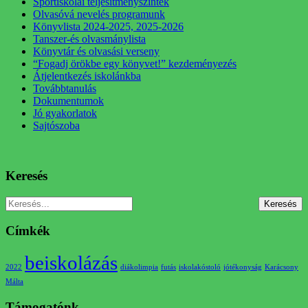
Sportiskolai teljesítményszintek
Olvasóvá nevelés programunk
Könyvlista 2024-2025, 2025-2026
Tanszer-és olvasmánylista
Könyvtár és olvasási verseny
“Fogadj örökbe egy könyvet!” kezdeményezés
Átjelentkezés iskolánkba
Továbbtanulás
Dokumentumok
Jó gyakorlatok
Sajtószoba
Keresés
Címkék
beiskolázás
2022
diákolimpia
futás
iskolakóstoló
jótékonyság
Karácsony
Málta
Támogatónk