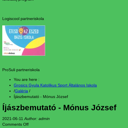
Logiscool partneriskola
ProSuli partneriskola
You are here :
Grosics Gyula Katolikus Sport Általános Iskola
/
Galéria
/
Íjászbemutató - Mónus József
Íjászbemutató - Mónus József
2021-06-11
Author: admin
Comments Off