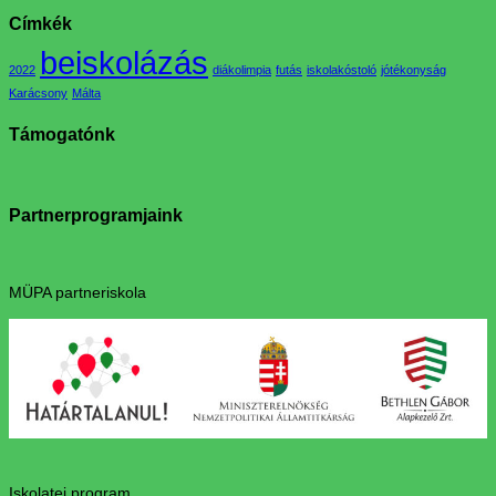
Címkék
beiskolázás
2022
diákolimpia
futás
iskolakóstoló
jótékonyság
Karácsony
Málta
Támogatónk
Partnerprogramjaink
MÜPA partneriskola
Iskolatej program