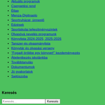
Aktuális programok
Csengetési rend
Étlap
Menza-Digitnaplo
Sportruházat, ünneplő
Edzések
Sportiskolai teljesítményszintek
Olvasóvá nevelés programunk
Könyvlista 2024-2025, 2025-2026
Tanszer-és olvasmánylista
Könyvtár és olvasási verseny
“Fogadj örökbe egy könyvet!” kezdeményezés
Átjelentkezés iskolánkba
Továbbtanulás
Dokumentumok
Jó gyakorlatok
Sajtószoba
Keresés