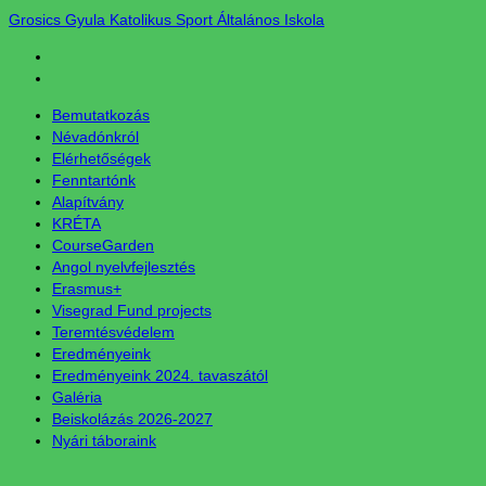
Grosics Gyula Katolikus Sport Általános Iskola
Bemutatkozás
Névadónkról
Elérhetőségek
Fenntartónk
Alapítvány
KRÉTA
CourseGarden
Angol nyelvfejlesztés
Erasmus+
Visegrad Fund projects
Teremtésvédelem
Eredményeink
Eredményeink 2024. tavaszától
Galéria
Beiskolázás 2026-2027
Nyári táboraink