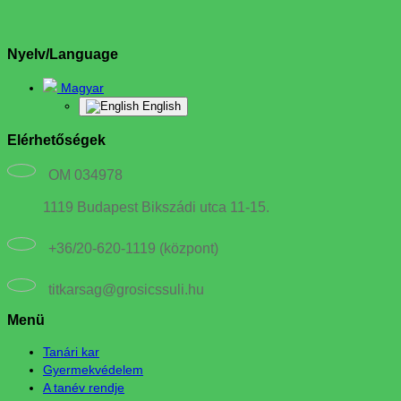
Nyelv/Language
Magyar
English
Elérhetőségek
OM 034978
1119 Budapest Bikszádi utca 11-15.
+36/20-620-1119 (központ)
titkarsag@grosicssuli.hu
Menü
Tanári kar
Gyermekvédelem
A tanév rendje